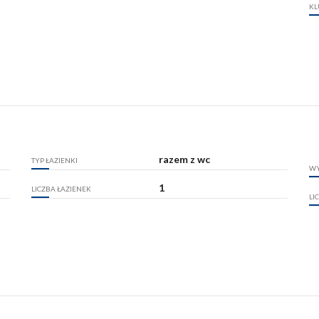
KL
razem z wc
TYP ŁAZIENKI
WY
1
LICZBA ŁAZIENEK
LI