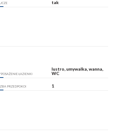
tak
UCZE
lustro, umywalka, wanna,
WC
POSAŻENIE ŁAZIENKI
1
CZBA PRZEDPOKOI