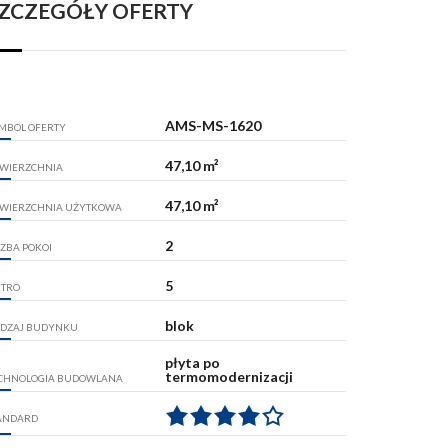
ZCZEGÓŁY OFERTY
AMS-MS-1620
MBOL OFERTY
47,10 m²
WIERZCHNIA
47,10 m²
WIERZCHNIA UŻYTKOWA
2
CZBA POKOI
5
ĘTRO
blok
DZAJ BUDYNKU
płyta po
termomodernizacji
CHNOLOGIA BUDOWLANA
ANDARD