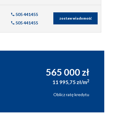
505 441455
zostaw wiadomość
505 441455
565 000 zł
2
11 995,75 zł/m
Oblicz ratę kredytu