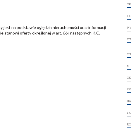
OP
LI
y jest na podstawie oględzin nieruchomości oraz informacji
PI
nie stanowi oferty określonej w art. 66 i następnych K.C.
ST
ST
MI
O
IN
BA
LI
RO