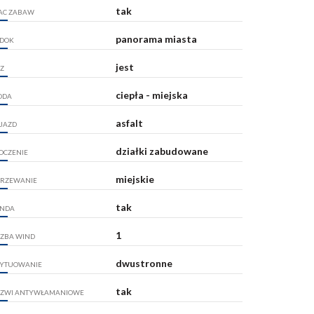
tak
AC ZABAW
panorama miasta
DOK
jest
Z
ciepła - miejska
ODA
asfalt
JAZD
działki zabudowane
OCZENIE
miejskie
RZEWANIE
tak
NDA
1
CZBA WIND
dwustronne
YTUOWANIE
tak
ZWI ANTYWŁAMANIOWE