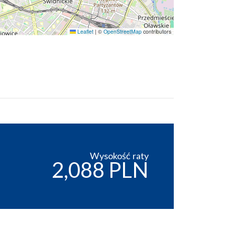
Leaflet
|
©
OpenStreetMap
contributors
Wysokość raty
2,088 PLN