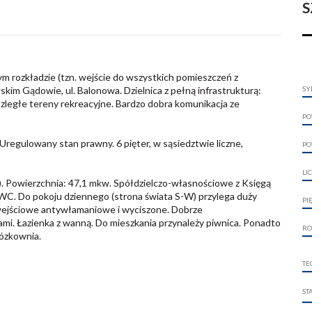
S
 rozkładzie (tzn. wejście do wszystkich pomieszczeń z
kim Gądowie, ul. Balonowa. Dzielnica z pełną infrastrukturą:
SY
rozległe tereny rekreacyjne. Bardzo dobra komunikacja ze
PO
regulowany stan prawny. 6 pięter, w sąsiedztwie liczne,
PO
LI
). Powierzchnia: 47,1 mkw. Spółdzielczo-własnościowe z Księgą
 WC. Do pokoju dziennego (strona świata S-W) przylega duży
PI
wejściowe antywłamaniowe i wyciszone. Dobrze
mi. Łazienka z wanną. Do mieszkania przynależy piwnica. Ponadto
RO
ózkownia.
TE
ST