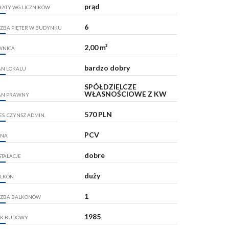
prąd
ŁATY WG LICZNIKÓW
6
CZBA PIĘTER W BUDYNKU
2,00 m²
WNICA
bardzo dobry
AN LOKALU
SPÓŁDZIELCZE
WŁASNOŚCIOWE Z KW
AN PRAWNY
570 PLN
ES. CZYNSZ ADMIN.
PCV
KNA
dobre
STALACJE
duży
LKON
1
CZBA BALKONÓW
1985
K BUDOWY