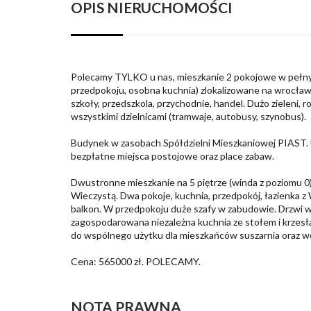
OPIS NIERUCHOMOŚCI
Polecamy TYLKO u nas, mieszkanie 2 pokojowe w pełnym
przedpokoju, osobna kuchnia) zlokalizowane na wrocławs
szkoły, przedszkola, przychodnie, handel. Dużo zieleni, 
wszystkimi dzielnicami (tramwaje, autobusy, szynobus).
Budynek w zasobach Spółdzielni Mieszkaniowej PIAST. U
bezpłatne miejsca postojowe oraz place zabaw.
Dwustronne mieszkanie na 5 piętrze (winda z poziomu 0
Wieczystą. Dwa pokoje, kuchnia, przedpokój, łazienka z
balkon. W przedpokoju duże szafy w zabudowie. Drzwi 
zagospodarowana niezależna kuchnia ze stołem i krzesła
do wspólnego użytku dla mieszkańców suszarnia oraz w
Cena: 565000 zł. POLECAMY.
NOTA PRAWNA