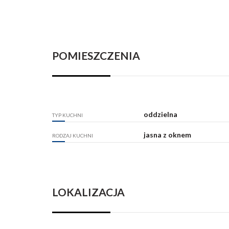
POMIESZCZENIA
oddzielna
TYP KUCHNI
jasna z oknem
RODZAJ KUCHNI
LOKALIZACJA