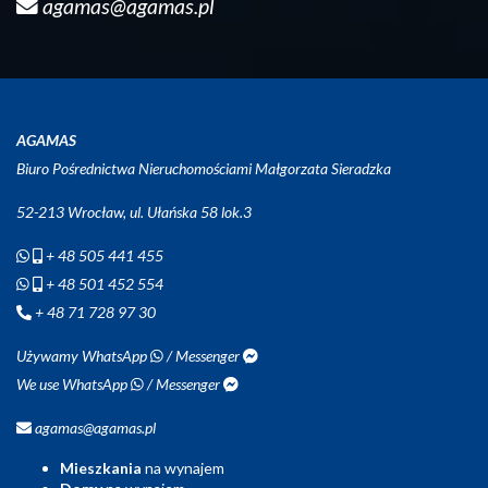
agamas@agamas.pl
AGAMAS
Biuro Pośrednictwa Nieruchomościami Małgorzata Sieradzka
52-213 Wrocław, ul. Ułańska 58 lok.3
+ 48 505 441 455
+ 48 501 452 554
+ 48 71 728 97 30
Używamy WhatsApp
/ Messenger
We use WhatsApp
/ Messenger
agamas@agamas.pl
Mieszkania
na wynajem