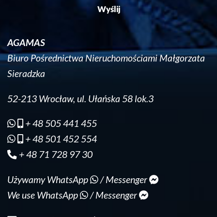
AGAMAS
Biuro Pośrednictwa Nieruchomościami Małgorzata
Sieradzka
52-213 Wrocław, ul. Ułańska 58 lok.3
+ 48 505 441 455
+ 48 501 452 554
+ 48 71 728 97 30
Używamy WhatsApp
/ Messenger
We use WhatsApp
/ Messenger