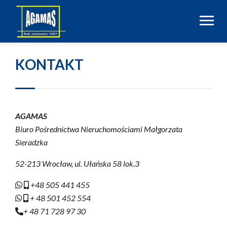
KONTAKT
AGAMAS
Biuro Pośrednictwa Nieruchomościami Małgorzata
Sieradzka
52-213 Wrocław, ul. Ułańska 58 lok.3
+48 505 441 455
+ 48 501 452 554
+ 48 71 728 97 30