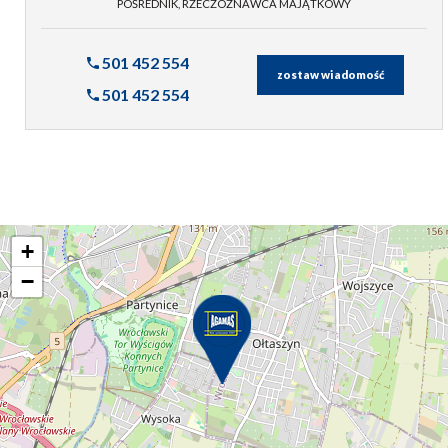
POŚREDNIK, RZECZOZNAWCA MAJĄTKOWY
501 452 554
zostaw wiadomość
501 452 554
+
−