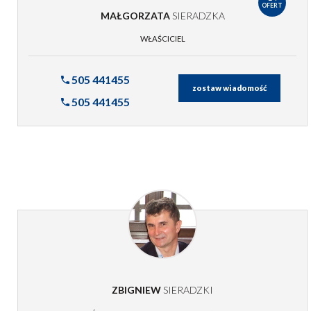
OFERT
MAŁGORZATA
SIERADZKA
WŁAŚCICIEL
505 441455
zostaw wiadomość
505 441455
ZBIGNIEW
SIERADZKI