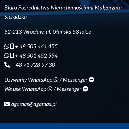
Biuro Pośrednictwa Nieruchomościami Małgorzata
Sieradzka
52-213 Wrocław, ul. Ułańska 58 lok.3
+ 48 505 441 455
+ 48 501 452 554
+ 48 71 728 97 30
Używamy WhatsApp
/ Messenger
We use WhatsApp
/ Messenger
agamas@agamas.pl