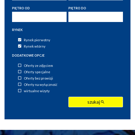
PIĘTRO OD
PIĘTRO DO
RYNEK
Rynek pierwotny
Rynek wtórny
DODATKOWE OPCJE
Oferty ze zdjęciem
Oferty specjalne
Oferty bez prowizji
Oferty na wyłączność
wirtualne wizyty
szukaj