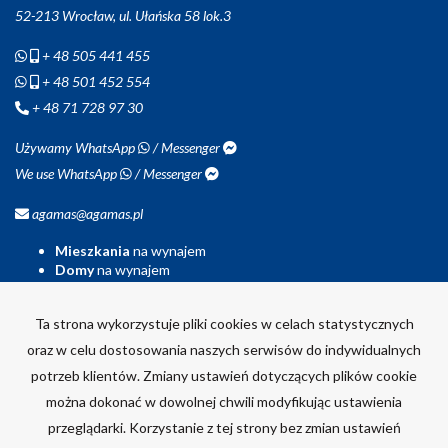
52-213 Wrocław, ul. Ułańska 58 lok.3
+ 48 505 441 455
+ 48 501 452 554
+ 48 71 728 97 30
Używamy WhatsApp
/ Messenger
We use WhatsApp
/ Messenger
agamas@agamas.pl
Mieszkania
na wynajem
Domy
na wynajem
Działki
na wynajem
Lokale
na wynajem
Ta strona wykorzystuje pliki cookies w celach statystycznych
Hale
na wynajem
Obiekty
na wynajem
oraz w celu dostosowania naszych serwisów do indywidualnych
potrzeb klientów. Zmiany ustawień dotyczących plików cookie
Mieszkania
na sprzedaż
Domy
na sprzedaż
można dokonać w dowolnej chwili modyfikując ustawienia
Działki
na sprzedaż
przeglądarki. Korzystanie z tej strony bez zmian ustawień
Lokale
na sprzedaż