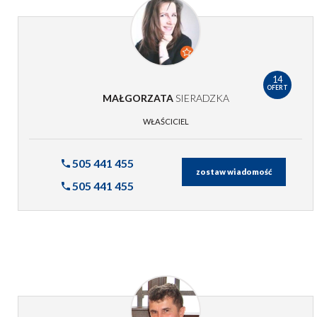
14
OFERT
MAŁGORZATA
SIERADZKA
WŁAŚCICIEL
505 441 455
zostaw wiadomość
505 441 455