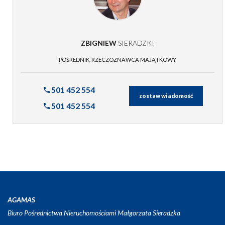
ZBIGNIEW
SIERADZKI
POŚREDNIK, RZECZOZNAWCA MAJĄTKOWY
501 452 554
zostaw wiadomość
501 452 554
AGAMAS
Biuro Pośrednictwa Nieruchomościami Małgorzata Sieradzka