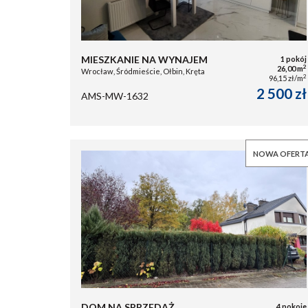
MIESZKANIE NA WYNAJEM
1 pokój
2
26,00 m
Wrocław, Śródmieście, Ołbin, Kręta
2
96,15 zł/m
2 500 zł
AMS-MW-1632
NOWA OFERT
DOM NA SPRZEDAŻ
4 pokoje