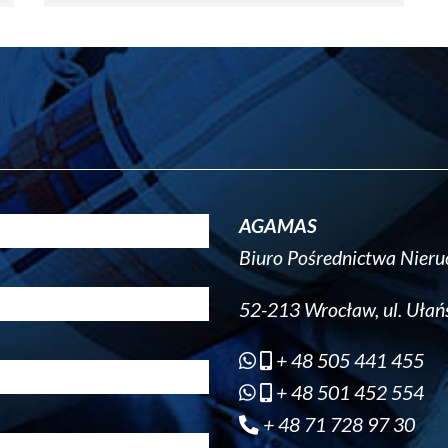
AGAMAS
Biuro Pośrednictwa Nier
52-213 Wrocław, ul. Ułań
+ 48 505 441 455
+ 48 501 452 554
+ 48 71 728 97 30