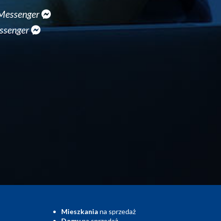
Messenger
ssenger
Mieszkania
na sprzedaż
Domy
na sprzedaż