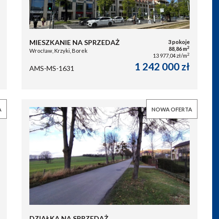
MIESZKANIE NA SPRZEDAŻ
3 pokoje
2
88,86 m
Wrocław, Krzyki, Borek
2
13 977,04 zł/m
1 242 000 zł
AMS-MS-1631
A
NOWA OFERTA
DZIAŁKA NA SPRZEDAŻ