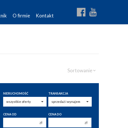
nik
O firmie
Kontakt
Sortowanie
NIERUCHOMOŚĆ
TRANSAKCJA
CENA OD
CENA DO
zł
zł