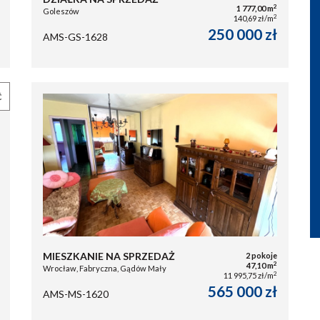
2
1 777,00 m
Goleszów
2
140,69 zł/m
250 000 zł
AMS-GS-1628
Ć
MIESZKANIE NA SPRZEDAŻ
2 pokoje
2
47,10 m
Wrocław, Fabryczna, Gądów Mały
2
11 995,75 zł/m
565 000 zł
AMS-MS-1620