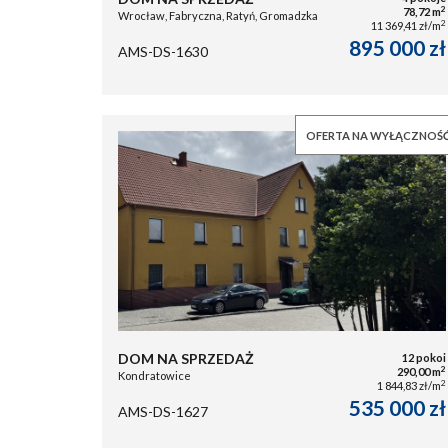
2
78,72 m
Wrocław, Fabryczna, Ratyń, Gromadzka
2
11 369,41 zł/m
895 000 zł
AMS-DS-1630
OFERTA NA WYŁĄCZNOŚ
DOM NA SPRZEDAŻ
12 pokoi
2
290,00 m
Kondratowice
2
1 844,83 zł/m
535 000 zł
AMS-DS-1627