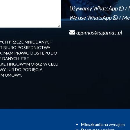
Używamy WhatsApp
/ 
We use WhatsApp
/ Me
agamas@agamas.pl
CH PRZEZE MNIE DANYCH
T BIURO POŚREDNICTWA
A. MAM PRAWO DOSTĘPU DO
E DANYCH JEST
ARKETINGOWYM ORAZ W CELU
WY LUB DO PODJĘCIA
EM UMOWY.
Mieszkania
na wynajem
Domy
na wynajem