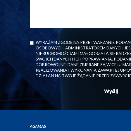
WYRAŻAM ZGODĘ NA PRZETWARZANIE PODANY
OSOBOWYCH. ADMINISTRATOREM DANYCH JES
NIERUCHOMOŚCIAMI MAŁGORZATA SIERADZK
SWOICH DANYCH I ICH POPRAWIANIA. PODANI
DOBROWOLNE. DANE ZBIERANE SĄ W CELU M
REALIZOWANIA I WYKONANIA ZAWARTEJ UMO
DZIAŁAŃ NA TWOJE ŻĄDANIE PRZED ZAWARCI
AGAMAS