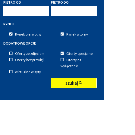
PIĘTRO OD
PIĘTRO DO
RYNEK
Rynek pierwotny
Rynek wtórny
DODATKOWE OPCJE
Oferty ze zdjęciem
Oferty specjalne
Oferty bez prowizji
Oferty na
wyłączność
wirtualne wizyty
szukaj